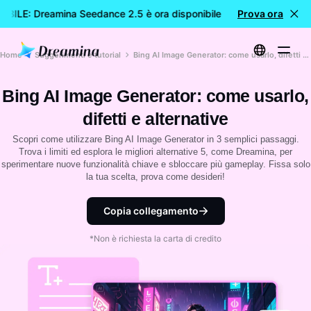
BILE: Dreamina Seedance 2.5 è ora disponibile
Prova ora
🎉 Nuovo mode
Home
Suggerimenti e tutorial
Bing AI Image Generator: come usarlo, difetti e alternative
Bing AI Image Generator: come usarlo,
difetti e alternative
Scopri come utilizzare Bing AI Image Generator in 3 semplici passaggi.
Trova i limiti ed esplora le migliori alternative 5, come Dreamina, per
sperimentare nuove funzionalità chiave e sbloccare più gameplay. Fissa solo
la tua scelta, prova come desideri!
Copia collegamento
*Non è richiesta la carta di credito