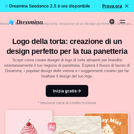
LE: Dreamina Seedance 2.5 è ora disponibile
🎉 Nuovo modell
Prova ora
Home
Risorsa
Logo della torta: creazione di un design perfetto per la tua panetteria
Logo della torta: creazione di un
design perfetto per la tua panetteria
Scopri come creare disegni di logo di torte attraenti per brandire
istantaneamente il tuo negozio di panetteria. Esplora il flusso di lavoro di
Dreamina, i popolari design delle vetrine e i suggerimenti creativi per far
risaltare il design del tuo logo.
Inizia gratis
* Nessuna carta di credito richiesta