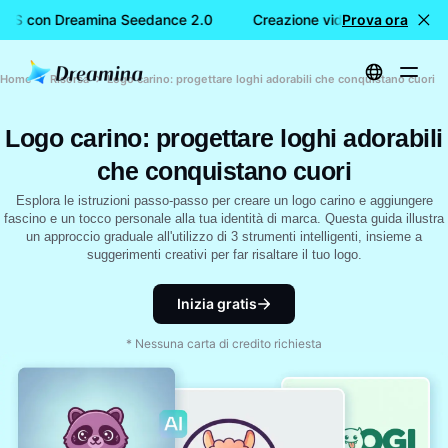
TIS con Dreamina Seedance 2.0
Creazione video GRATIS con 
Prova ora
Home
Risorsa
Logo carino: progettare loghi adorabili che conquistano cuori
Logo carino: progettare loghi adorabili
che conquistano cuori
Esplora le istruzioni passo-passo per creare un logo carino e aggiungere
fascino e un tocco personale alla tua identità di marca. Questa guida illustra
un approccio graduale all'utilizzo di 3 strumenti intelligenti, insieme a
suggerimenti creativi per far risaltare il tuo logo.
Inizia gratis
* Nessuna carta di credito richiesta