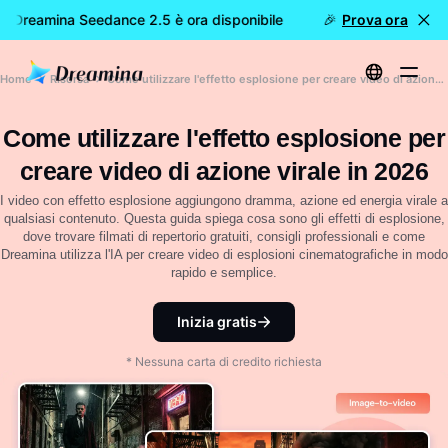
 Dreamina Seedance 2.5 è ora disponibile
🎉 Nuovo modello D
Prova ora
Home
Risorsa
Come utilizzare l'effetto esplosione per creare video di azione virale in 2026
Come utilizzare l'effetto esplosione per
creare video di azione virale in 2026
I video con effetto esplosione aggiungono dramma, azione ed energia virale a
qualsiasi contenuto. Questa guida spiega cosa sono gli effetti di esplosione,
dove trovare filmati di repertorio gratuiti, consigli professionali e come
Dreamina utilizza l'IA per creare video di esplosioni cinematografiche in modo
rapido e semplice.
Inizia gratis
* Nessuna carta di credito richiesta