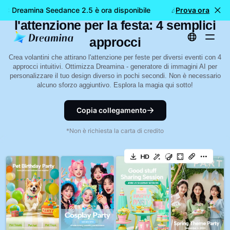
Come progettare volantini che attirano
E: Dreamina Seedance 2.5 è ora disponibile
🎉 Nuovo modello 
Prova ora
l'attenzione per la festa: 4 semplici
approcci
Crea volantini che attirano l'attenzione per feste per diversi eventi con 4
approcci intuitivi. Ottimizza Dreamina - generatore di immagini AI per
personalizzare il tuo design diverso in pochi secondi. Non è necessario
alcuno sforzo aggiuntivo. Esplora la magia qui sotto!
Copia collegamento
*Non è richiesta la carta di credito