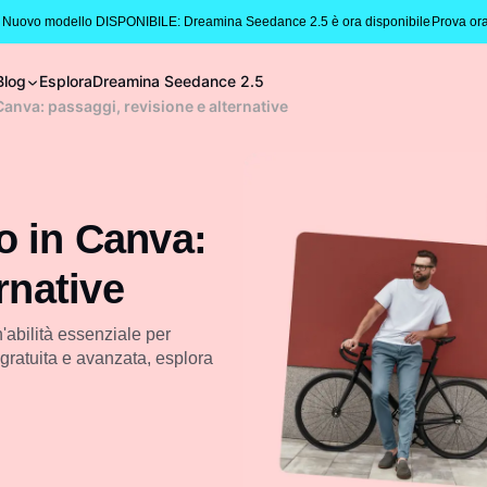
 Nuovo modello DISPONIBILE: Dreamina Seedance 2.5 è ora disponibile
Prova or
Blog
Esplora
Dreamina Seedance 2.5
anva: passaggi, revisione e alternative
o in Canva:
rnative
'abilità essenziale per
a gratuita e avanzata, esplora