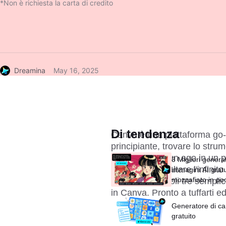
*Non è richiesta la carta di credito
Dreamina
May 16, 2025
Di tendenza
Canva è una piattaforma go-t
principiante, trovare lo str
come cercare un ago in un pa
3 Migliori generat
per aiutarti a saltare l'infini
immagini AI gratui
mozzafiato in po
creazione. In soli tre sempli
in Canva. Pronto a tuffarti e
Generatore di ca
gratuito