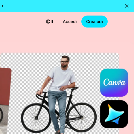
a
It
Accedi
Crea ora