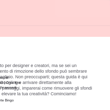
o per designer e creatori, ma se sei un 
umento di rimozione dello sfondo può sembrare 
gliaio. Non preoccuparti; questa guida è qui 
ori di
to Googling e arrivare direttamente alla 
ti | Crea foto
chi secondi
ci passaggi, imparerai come rimuovere gli sfondi 
d elevare la tua creatività? Cominciamo!
rte Bingo