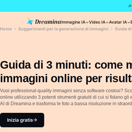
🎉
Immagine IA
Video IA
Avatar IA
Home
Suggerimenti per la generazione di immagini
Guida di
Guida di 3 minuti: come m
immagini online per risulta
Vuoi professional-quality immagini senza software costosi? Sco
online utilizzando 3 potenti strumenti gratuiti di cui si fidano gli 
AI di Dreamina e trasforma le foto a bassa risoluzione in straor
Inizia gratis