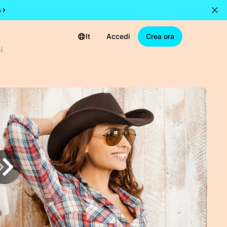
a
It
Accedi
Crea ora
i