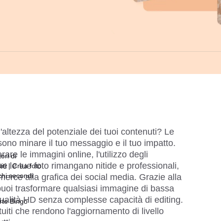
altezza del potenziale dei tuoi contenuti? Le 
ono minare il tuo messaggio e il tuo impatto. 
re le immagini online, l'utilizzo degli 
ori di
e le tue foto rimangano nitide e professionali, 
ti | Crea foto
chi secondi
merce alla grafica dei social media. Grazie alla 
uoi trasformare qualsiasi immagine di bassa 
qualità HD senza complesse capacità di editing. 
rte Bingo
uiti che rendono l'aggiornamento di livello 