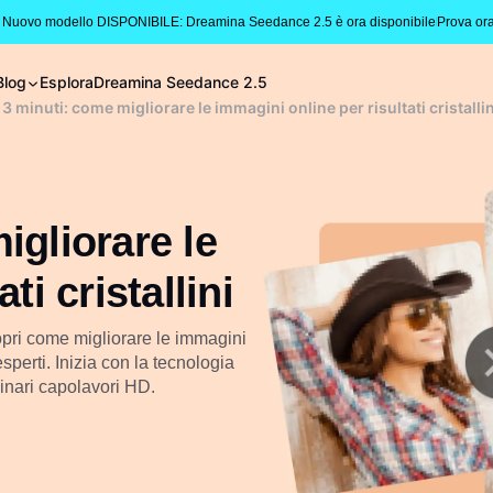
 Nuovo modello DISPONIBILE: Dreamina Seedance 2.5 è ora disponibile
Prova or
Blog
Esplora
Dreamina Seedance 2.5
 3 minuti: come migliorare le immagini online per risultati cristallin
igliorare le
ti cristallini
pri come migliorare le immagini
esperti. Inizia con la tecnologia
dinari capolavori HD.