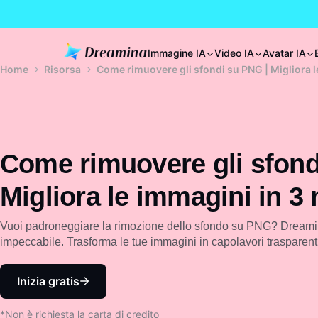
Immagine IA
Video IA
Avatar IA
Home
Risorsa
Come rimuovere gli sfondi su PNG | Migliora l
Come rimuovere gli sfond
Migliora le immagini in 3 
Vuoi padroneggiare la rimozione dello sfondo su PNG? Dreami
impeccabile. Trasforma le tue immagini in capolavori trasparenti 
Inizia gratis
*Non è richiesta la carta di credito