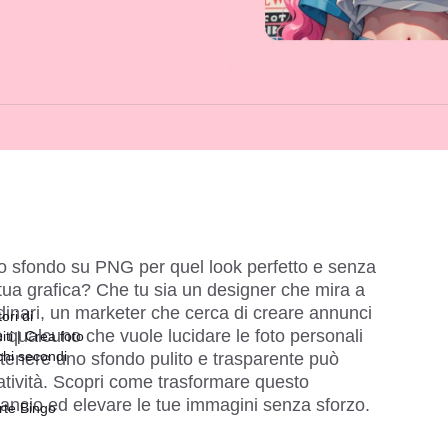
lo sfondo su PNG per quel look perfetto e senza 
 tua grafica? Che tu sia un designer che mira a 
rdinari, un marketer che cerca di creare annunci 
ori di
 qualcuno che vuole lucidare le foto personali 
ti | Crea foto
chi secondi
ottenere uno sfondo pulito e trasparente può 
atività. Scopri come trasformare questo 
 lancio ed elevare le tue immagini senza sforzo.
rte Bingo