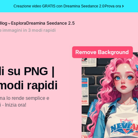
Creazione video GRATIS con Dreamina Seedance 2.0
Prova ora
Blog
Esplora
Dreamina Seedance 2.5
e immagini in 3 modi rapidi
i su PNG |
modi rapidi
na lo rende semplice e
- Inizia ora!