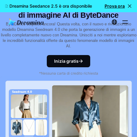
Seedream 4.0: Guida al nuovo modello
LE: Dreamina Seedance 2.5 è ora disponibile
🎉 Nuovo modell
Prova ora
di immagine AI di ByteDance
ByteDance colpisce ancora! Questa volta, con il nuovo e rivoluzionario
modello Dreamina Seedream 4.0 che porta la generazione di immagini a un
livello completamente nuovo con Dreamina. Unisciti a noi mentre esploriamo
le incredibili funzionalità offerte da questo fenomenale modello di immagini
AI.
Inizia gratis
*Nessuna carta di credito richiesta