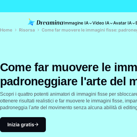
Immagine IA
Video IA
Avatar IA
Home
Risorsa
Come far muovere le immagini fisse: padroneg
Come far muovere le imma
padroneggiare l'arte del
Scopri i quattro potenti animatori di immagini fisse per sblocca
ottenere risultati realistici e far muovere le immagini fisse, i
padroneggia l'arte del movimento senza alcuna abilità di editing
Inizia gratis