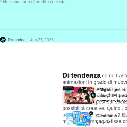
* Nessuna carta di credito richiesta
Dreamina
Jun 27, 2025
Di tendenza
Ti stai chiedendo come trasfo
animazioni in grado di muove
quattro potenti animatori di
3 Migliori generat
immagini fisse. Sia che tu vogl
immagini AI gratui
mozzafiato in po
energia ai tuoi post sui soci
possibilità creative. Quindi,
puoi animarle facilmente? Es
Generatore di ca
muovere le immagini fisse co
gratuito