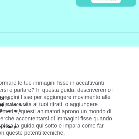
rmare le tue immagini fisse in accattivanti 
rsi e parlare? In questa guida, descriveremo i 
 immagini fisse per aggiungere movimento alle 
ori di
ia dare vita ai tuoi ritratti o aggiungere 
ti | Crea foto
chi secondi
al media, questi animatori aprono un mondo di 
 perché accontentarsi di immagini fisse quando 
plora la guida qui sotto e impara come far 
rte Bingo
n queste potenti tecniche.