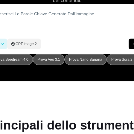
dei contenuti.
e
GPT Image 2
ova Seedream 4.0
Prova Veo 3.1
Prova Nano Banana
Prova Sora 2 
rincipali dello strument