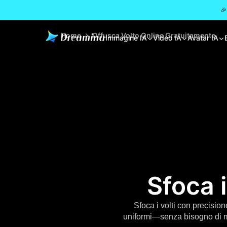
🎉
Home
Offusca Volto Online Gratuitamente
Immagine IA
Video IA
Avatar IA
Sfoca i
Sfoca i volti con precision
uniformi—senza bisogno di ma