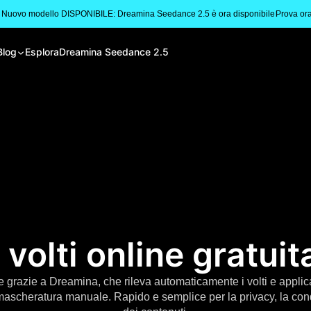
 Nuovo modello DISPONIBILE: Dreamina Seedance 2.5 è ora disponibile
Prova or
Blog
Esplora
Dreamina Seedance 2.5
 volti online gratu
e grazie a Dreamina, che rileva automaticamente i volti e applica e
scheratura manuale. Rapido e semplice per la privacy, la condiv