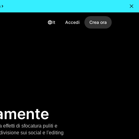
a
It
Accedi
Crea ora
itamente
ffetti di sfocatura puliti e
isione sui social e l'editing