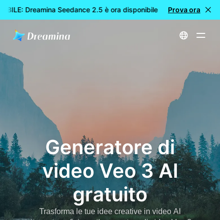
BILE: Dreamina Seedance 2.5 è ora disponibile
Prova ora
🎉 Nuovo mode
Home
Generatore di video Veo 3 AI gratuito
Generatore di
video Veo 3 AI
gratuito
Trasforma le tue idee creative in video AI