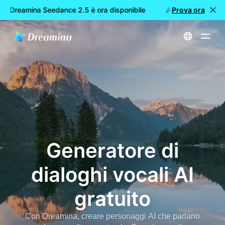
 Dreamina Seedance 2.5 è ora disponibile
🎉 Nuovo modello D
Prova ora
Home
Strumenti
Generatore di dialoghi vocali AI gratuito
Generatore di
dialoghi vocali AI
gratuito
Con Dreamina, creare personaggi AI che parlano