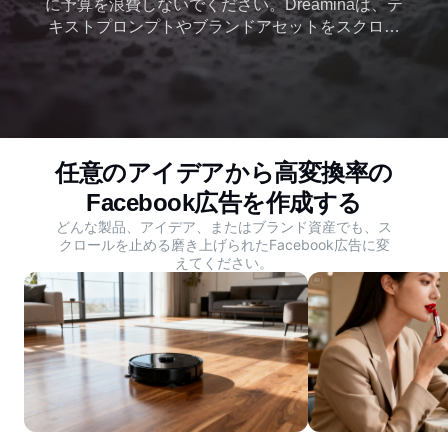
に予算を浪費しないでください。Dreaminaは、テ
キストプロンプトやブランドアセットをスクロー
ル停止ビジュアルやアニメーション広告に瞬時に
変換する無料のFacebook広告メーカーです。今日
からコンバージョンするキャンペーンを開始しま
しょう。
任意のアイデアから高変換率の
Facebook広告を作成する
どんな製品、アイデア、またはブランド資産でも、ス
クロールを止める磨き上げられたFacebook広告に変
えてください。