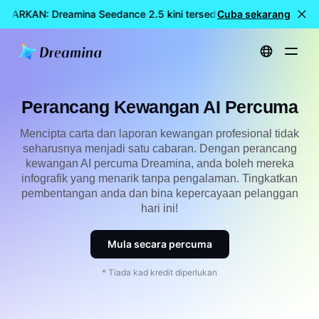
NCARKAN: Dreamina Seedance 2.5 kini tersedia
Cuba sekarang
🎉 Model baha
Utama
Cipta
Perancang Kewangan AI Percuma
Perancang Kewangan AI Percuma
Mencipta carta dan laporan kewangan profesional tidak
seharusnya menjadi satu cabaran. Dengan perancang
kewangan AI percuma Dreamina, anda boleh mereka
infografik yang menarik tanpa pengalaman. Tingkatkan
pembentangan anda dan bina kepercayaan pelanggan
hari ini!
Mula secara percuma
* Tiada kad kredit diperlukan