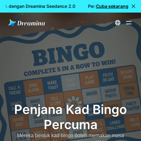
MA dengan Dreamina Seedance 2.0
Penciptaan video PERCU
Cuba sekarang
Utama
Cipta
Penjana Kad Bingo Percuma
Penjana Kad Bingo
Percuma
Mereka bentuk kad bingo boleh memakan masa