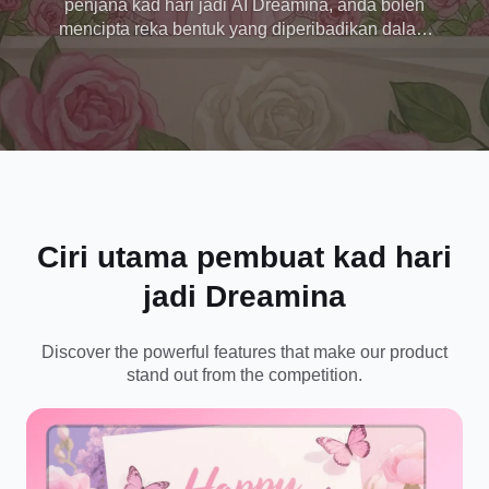
penjana kad hari jadi AI Dreamina, anda boleh
mencipta reka bentuk yang diperibadikan dalam
beberapa minit, menambah nama, foto dan mesej
tersuai untuk menggembirakan orang yang anda
sayangi serta-merta. Buat reka bentuk kad hari jadi
secara percuma!
Ciri utama pembuat kad hari
jadi Dreamina
Discover the powerful features that make our product
stand out from the competition.