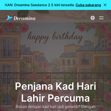
RKAN: Dreamina Seedance 2.5 kini tersedia
Cuba sekarang
🎉 Model baharu 
Utama
Cipta
Penjana Kad Hari Lahir Percuma
Penjana Kad Hari
Lahir Percuma
Bosan dengan kad hari jadi generik? Dengan