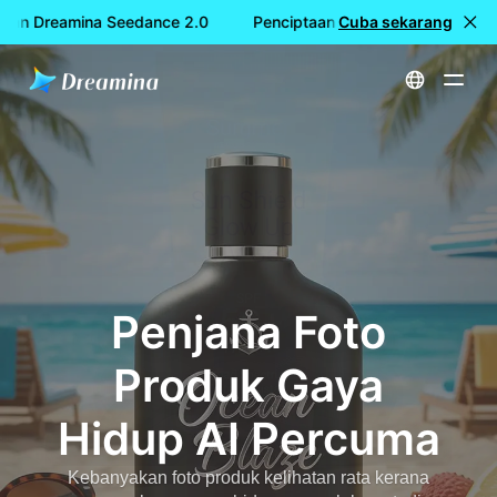
an Dreamina Seedance 2.0
Penciptaan video PERCUMA deng
Cuba sekarang
Utama
Cipta
Penjana Foto Produk Gaya Hidup AI Percuma
Penjana Foto
Produk Gaya
Hidup AI Percuma
Kebanyakan foto produk kelihatan rata kerana