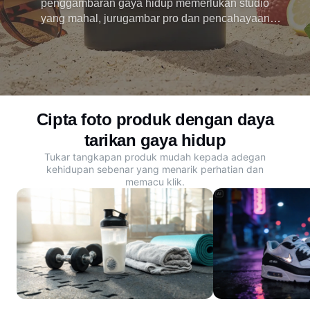
penggambaran gaya hidup memerlukan studio
yang mahal, jurugambar pro dan pencahayaan
kompleks yang tidak mampu dibeli oleh ramai
penjual. Dreamina menukar teks atau imej ringkas
kepada foto produk gaya hidup yang menakjubkan.
Mula mencipta sekarang.
Cipta foto produk dengan daya
tarikan gaya hidup
Tukar tangkapan produk mudah kepada adegan
kehidupan sebenar yang menarik perhatian dan
memacu klik.