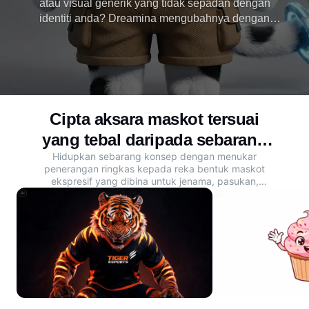
atau visual generik yang tidak sepadan dengan
identiti anda? Dreamina mengubahnya dengan
pembuat maskot AI percuma yang mencipta maskot
unik serta-merta daripada teks untuk jenama,
sekolah dan pencipta. Mula mereka bentuk
sekarang.
Cipta aksara maskot tersuai
yang tebal daripada sebarang
Hidupkan sebarang konsep dengan menukar
idea
penerangan ringkas kepada reka bentuk maskot
ekspresif yang dibina untuk jenama, pasukan,
sekolah dan pencipta.