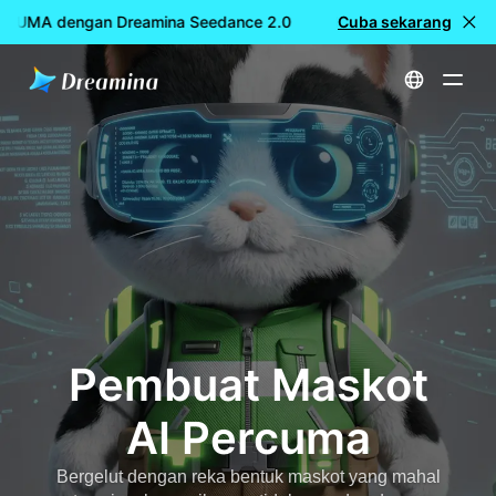
RCUMA dengan Dreamina Seedance 2.0
Penciptaan video PER
Cuba sekarang
Utama
Cipta
Pembuat Maskot AI Percuma
Pembuat Maskot
AI Percuma
Bergelut dengan reka bentuk maskot yang mahal