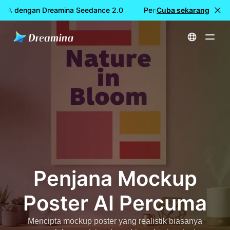
UMA dengan Dreamina Seedance 2.0
Penciptaan video PERCU
Cuba sekarang
Utama
Cipta
Penjana Mockup Poster AI Percuma
Penjana Mockup
Poster AI Percuma
Mencipta mockup poster yang realistik biasanya