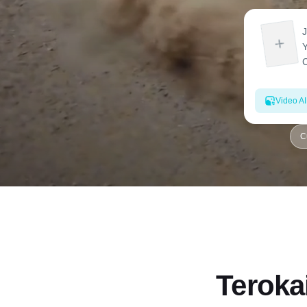
Video AI
C
Teroka