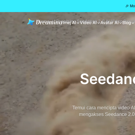
🎉 Mo
Utama
Dreamina Seedance 2.0 AI Video Penja
Imej AI
Video AI
Avatar AI
Blog
Seedanc
Temui cara mencipta video AI
mengakses Seedance 2.0. 