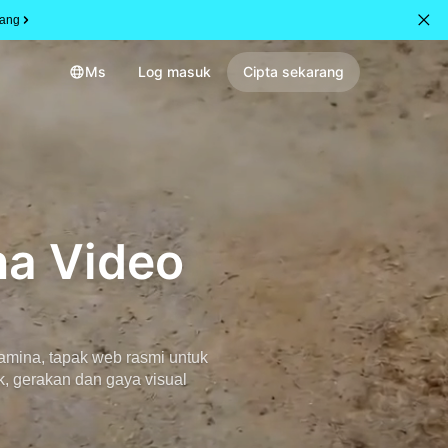
rang
Ms
Log masuk
Cipta sekarang
na Video
eamina, tapak web rasmi untuk
, gerakan dan gaya visual