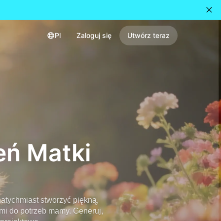
Pl
Zaloguj się
Utwórz teraz
eń Matki
atychmiast stworzyć piękną,
mi do potrzeb mamy. Generuj,