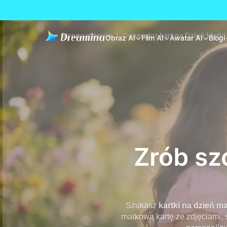
Strona główna
Generator kart na Dzień Matki
Obraz AI
Film AI
Awatar AI
Blogi
Zrób sz
Szukasz
kartki na dzień m
markową kartę ze zdjęciami,