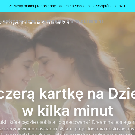
🎉 Nowy model już dostępny: Dreamina Seedance 2.5
Wypróbuj teraz
 - twórz spersonalizowane karty online z Dreamina
Odkrywaj
Dreamina Seedance 2.5
czerą kartkę na Dzi
w kilka minut
atki
, która będzie osobista i dopracowana? Dreamina pomaga n
 szczerymi wiadomościami i stylami projektowania dostosowany