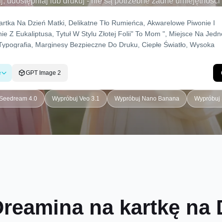
j, udostępniaj lub drukuj - nie są potrzebne żadne umiejętności
e
GPT Image 2
Seedream 4.0
Wypróbuj Veo 3.1
Wypróbuj Nano Banana
Wypróbuj 
reamina na kartkę na 