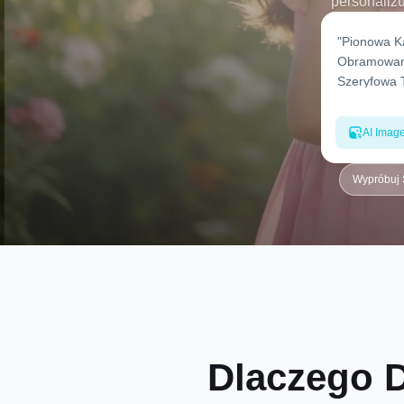
personalizu
AI Imag
Wypróbuj 
Dlaczego D