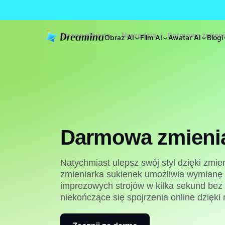
Strona główna
Narzędzia
Darmowa zmienia
Obraz AI
Film AI
Awatar AI
Blogi
Darmowa zmienia
Natychmiast ulepsz swój styl dzięki zmien
zmieniarka sukienek umożliwia wymianę 
imprezowych strojów w kilka sekund be
niekończące się spojrzenia online dzięk