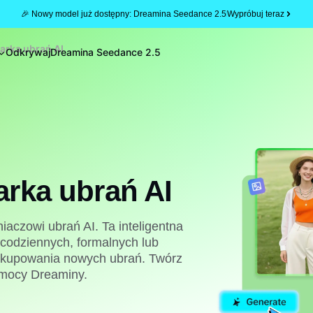
🎉 Nowy model już dostępny: Dreamina Seedance 2.5
Wypróbuj teraz
rka ubrań AI
Odkrywaj
Dreamina Seedance 2.5
rka ubrań AI
iaczowi ubrań AI. Ta inteligentna
codziennych, formalnych lub
z kupowania nowych ubrań. Twórz
i mocy Dreaminy.