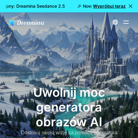
stępny: Dreamina Seedance 2.5
🎉 Nowy model już dostępny:
Wypróbuj teraz
Strona główna
Narzędzia
Uwolnij moc generatora obrazów AI
Uwolnij moc
generatora
obrazów AI
Dostosuj swoją wizję za pomocą generatora