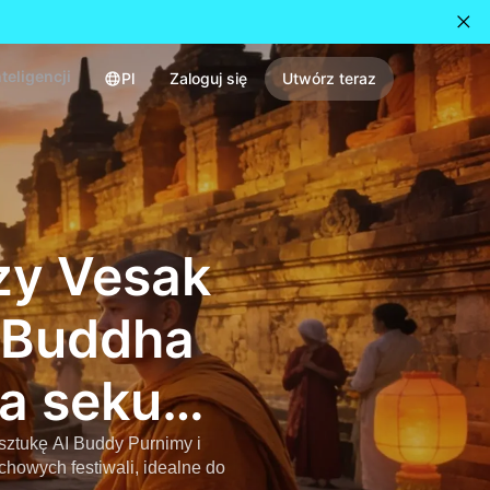
teligencji
Pl
Zaloguj się
Utwórz teraz
zy Vesak
a Buddha
ka sekund
a
sztukę AI Buddy Purnimy i
chowych festiwali, idealne do