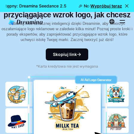
Generator logo reklam AI: Twórz
dostępny: Dreamina Seedance 2.5
🎉 Nowy model już dostępn
Wypróbuj teraz
przyciągające wzrok logo, jak chcesz
Odblokuj moc sztucznej inteligencji dzięki Dreaminie, aby stworzyć
oszałamiające logo reklamowe w zaledwie kilka minut! Poznaj proste kroki i
porady ekspertów, aby zaprojektować przyciągające wzrok logo, które
uchwyci istotę Twojej marki. Zacznij tworzyć już dziś!
Skopiuj link
*Karta kredytowa nie jest wymagana