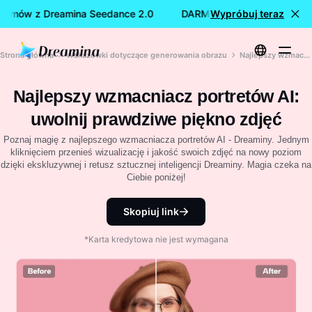
ilmów z Dreamina Seedance 2.0
DARMOWE tworzenie filmów 
Wypróbuj teraz
Strona główna
Wskazówki dotyczące generowania obrazu
Najlepszy wzmacniacz portretów AI: uwolnij prawdziwe piękno zdjęć
Najlepszy wzmacniacz portretów AI:
uwolnij prawdziwe piękno zdjęć
Poznaj magię z najlepszego wzmacniacza portretów AI - Dreaminy. Jednym
kliknięciem przenieś wizualizację i jakość swoich zdjęć na nowy poziom
dzięki ekskluzywnej i retusz sztucznej inteligencji Dreaminy. Magia czeka na
Ciebie poniżej!
Skopiuj link
*Karta kredytowa nie jest wymagana