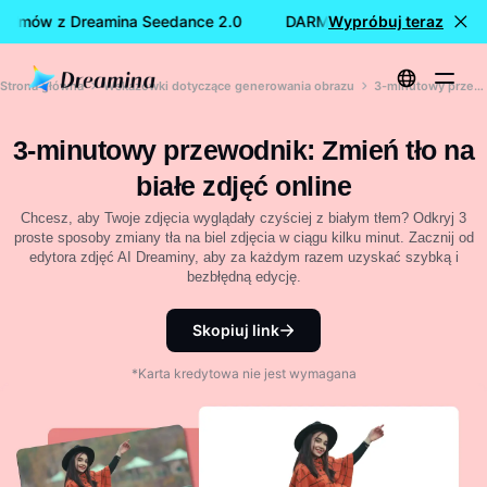
filmów z Dreamina Seedance 2.0
DARMOWE tworzenie filmów
Wypróbuj teraz
Strona główna
Wskazówki dotyczące generowania obrazu
3-minutowy przewodnik: Zmień tło na białe zdjęć online
3-minutowy przewodnik: Zmień tło na
białe zdjęć online
Chcesz, aby Twoje zdjęcia wyglądały czyściej z białym tłem? Odkryj 3
proste sposoby zmiany tła na biel zdjęcia w ciągu kilku minut. Zacznij od
edytora zdjęć AI Dreaminy, aby za każdym razem uzyskać szybką i
bezbłędną edycję.
Skopiuj link
*Karta kredytowa nie jest wymagana