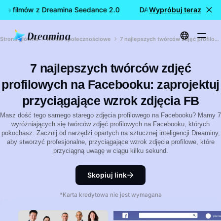
e filmów z Dreamina Seedance 2.0
DARMOWE tworzenie film
Wypróbuj teraz
Strona główna
Media społecznościowe
7 najlepszych twórców zdjęć profilowych na Facebooku: zaprojektuj przyciągające wzrok zdjęcia FB
7 najlepszych twórców zdjęć
profilowych na Facebooku: zaprojektuj
przyciągające wzrok zdjęcia FB
Masz dość tego samego starego zdjęcia profilowego na Facebooku? Mamy 7
wyróżniających się twórców zdjęć profilowych na Facebooku, których
pokochasz. Zacznij od narzędzi opartych na sztucznej inteligencji Dreaminy,
aby stworzyć profesjonalne, przyciągające wzrok zdjęcia profilowe, które
przyciągną uwagę w ciągu kilku sekund.
Skopiuj link
*Karta kredytowa nie jest wymagana