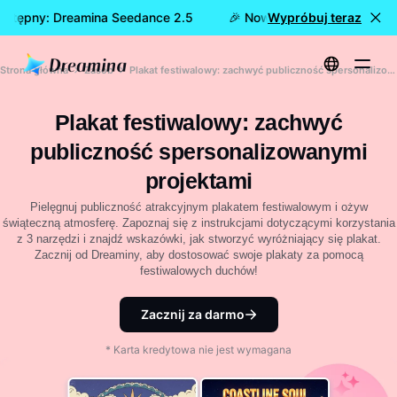
ostępny: Dreamina Seedance 2.5
🎉 Nowy model już dostępny
Wypróbuj teraz
Strona główna
Zasób
Plakat festiwalowy: zachwyć publiczność spersonalizowanymi projektami
Plakat festiwalowy: zachwyć
publiczność spersonalizowanymi
projektami
Pielęgnuj publiczność atrakcyjnym plakatem festiwalowym i ożyw
świąteczną atmosferę. Zapoznaj się z instrukcjami dotyczącymi korzystania
z 3 narzędzi i znajdź wskazówki, jak stworzyć wyróżniający się plakat.
Zacznij od Dreaminy, aby dostosować swoje plakaty za pomocą
festiwalowych duchów!
Zacznij za darmo
* Karta kredytowa nie jest wymagana