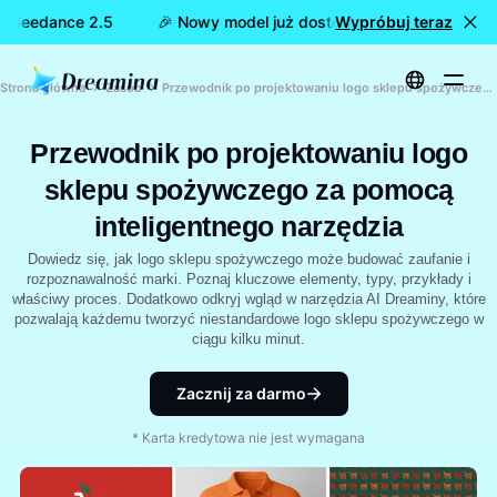
a Seedance 2.5
🎉 Nowy model już dostępny: Dreamina Seeda
Wypróbuj teraz
Strona główna
Zasób
Przewodnik po projektowaniu logo sklepu spożywczego za pomocą inteligentnego narzędzia
Przewodnik po projektowaniu logo
sklepu spożywczego za pomocą
inteligentnego narzędzia
Dowiedz się, jak logo sklepu spożywczego może budować zaufanie i
rozpoznawalność marki. Poznaj kluczowe elementy, typy, przykłady i
właściwy proces. Dodatkowo odkryj wgląd w narzędzia AI Dreaminy, które
pozwalają każdemu tworzyć niestandardowe logo sklepu spożywczego w
ciągu kilku minut.
Zacznij za darmo
* Karta kredytowa nie jest wymagana