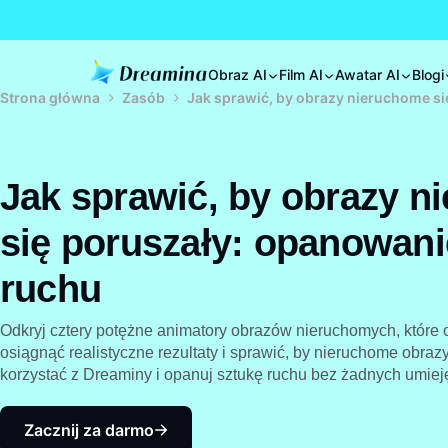
Obraz AI
Film AI
Awatar AI
Blogi
Strona główna
Zasób
Jak sprawić, by obrazy nieruchome si
Jak sprawić, by obrazy n
się poruszały: opanowani
ruchu
Odkryj cztery potężne animatory obrazów nieruchomych, które 
osiągnąć realistyczne rezultaty i sprawić, by nieruchome obrazy
korzystać z Dreaminy i opanuj sztukę ruchu bez żadnych umiej
Zacznij za darmo