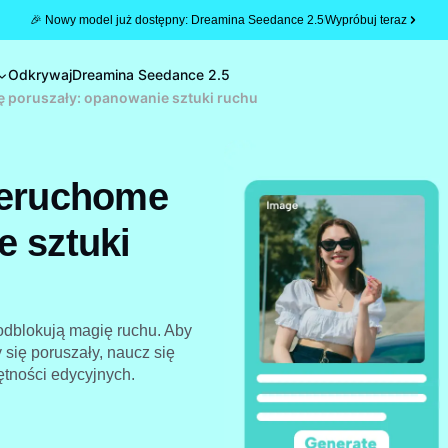
🎉 Nowy model już dostępny: Dreamina Seedance 2.5
Wypróbuj teraz
Odkrywaj
Dreamina Seedance 2.5
ę poruszały: opanowanie sztuki ruchu
ieruchome
e sztuki
odblokują magię ruchu. Aby
 się poruszały, naucz się
ętności edycyjnych.