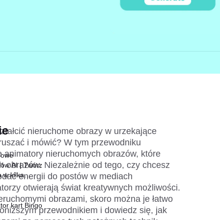
ie
ształcić nieruchome obrazy w urzekające 
ruszać i mówić? W tym przewodniku 
 animatory nieruchomych obrazów, które 
mowe
 obrazów. Niezależnie od tego, czy chcesz 
ów AI | Twórz
 w kilka
dodać energii do postów w mediach 
torzy otwierają świat kreatywnych możliwości. 
eruchomymi obrazami, skoro można je łatwo 
or kart Bingo
niższym przewodnikiem i dowiedz się, jak 