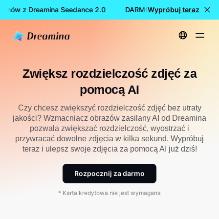
lmów z Dreamina Seedance 2.0
DARMOWE tworzenie filmów 
Wypróbuj teraz
Strona główna
Zwiększ rozdzielczość zdjęć za pomocą AI
Zwiększ rozdzielczość zdjęć za
pomocą AI
Czy chcesz zwiększyć rozdzielczość zdjęć bez utraty
jakości? Wzmacniacz obrazów zasilany AI od Dreamina
pozwala zwiększać rozdzielczość, wyostrzać i
przywracać dowolne zdjęcia w kilka sekund. Wypróbuj
teraz i ulepsz swoje zdjęcia za pomocą AI już dziś!
Rozpocznij za darmo
* Karta kredytowa nie jest wymagana