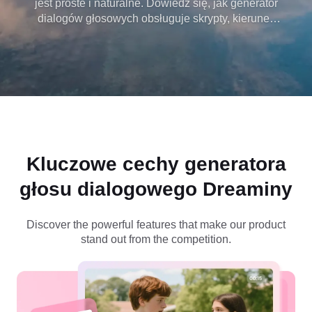
jest proste i naturalne. Dowiedz się, jak generator
dialogów głosowych obsługuje skrypty, kierunek
emocjonalny i realistyczną prezentację, a wszystko
to napędzane przez Seedance 1.5 Pro,
zapewniając wysokiej jakości wydruki dialogowe.
Kluczowe cechy
generatora
głosu dialogowego Dreaminy
Discover the powerful features that make our product
stand out from the competition.