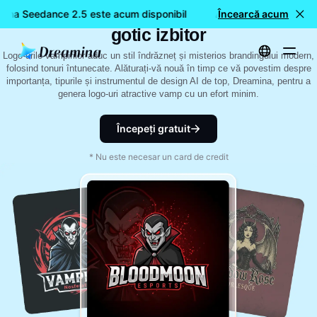
Cum să creați logo-uri Vamp cu un stil
mina Seedance 2.5 este acum disponibil
🎉 Model nou LIVE: Dr
Încearcă acum
gotic izbitor
Logo-urile vampirilor aduc un stil îndrăzneț și misterios brandingului modern,
folosind tonuri întunecate. Alăturați-vă nouă în timp ce vă povestim despre
importanța, tipurile și instrumentul de design AI de top, Dreamina, pentru a
genera logo-uri atractive vamp cu un efort minim.
Începeți gratuit
* Nu este necesar un card de credit