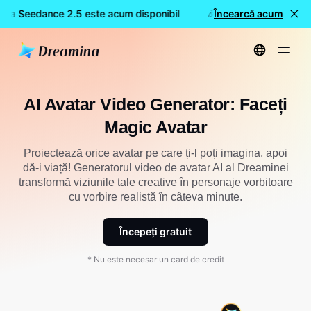
ina Seedance 2.5 este acum disponibil
🎉 Model nou LIVE: Dre
Încearcă acum
Acasă
Unelte
AI Avatar Video Generator: Faceți Magic Avatar
AI Avatar Video Generator: Faceți
Magic Avatar
Proiectează orice avatar pe care ți-l poți imagina, apoi
dă-i viață! Generatorul video de avatar AI al Dreaminei
transformă viziunile tale creative în personaje vorbitoare
cu vorbire realistă în câteva minute.
Începeți gratuit
* Nu este necesar un card de credit