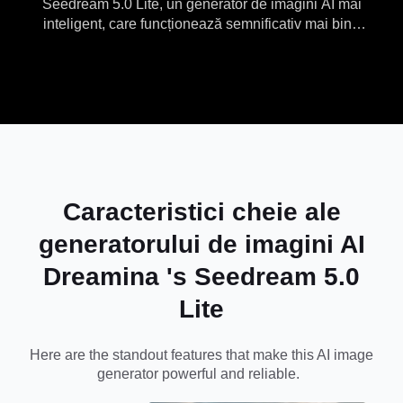
Seedream 5.0 Lite, un generator de imagini AI mai
inteligent, care funcționează semnificativ mai bine
imaginilor AI
cu imaginile de referință, oferă o consistență
vizuală mai puternică și acceptă sarcini de
proiectare profesionale.
Caracteristici cheie ale
generatorului de imagini AI
Dreamina 's Seedream 5.0
Lite
Here are the standout features that make this
AI image
generator
powerful and reliable.