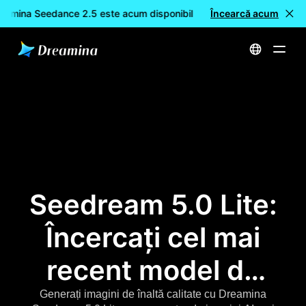
reamina Seedance 2.5 este acum disponibil
Încearcă acum
🎉 Model nou LIVE:
Acasă
Seedream 5.0: Cel mai puternic generator de imagini AI | Site-ul oficial
Seedream 5.0 Lite:
Încercați cel mai
recent model de
generare a
Generați imagini de înaltă calitate cu Dreamina