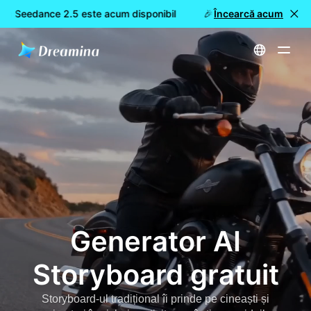
a Seedance 2.5 este acum disponibil
🎉 Model nou LIVE: Drea
Încearcă acum
Acasă
Creează
Generator AI Storyboard gratuit
Generator AI
Storyboard gratuit
Storyboard-ul tradițional îi prinde pe cineaști și