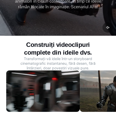
animatori în cicluri costisitoare, în timp ce ideile
rămân blocate în imaginație. Scenariul AI al
Dreaminei transformă descrierile scenelor și
imaginile de referință în secvențe animate
instantanee. Vezi povestea ta înainte de a trage.
Construiți videoclipuri
complete din ideile dvs.
Transformați-vă ideile într-un storyboard
cinematografic instantaneu, fără desen, fără
întârzieri, doar povestiri vizuale pure.