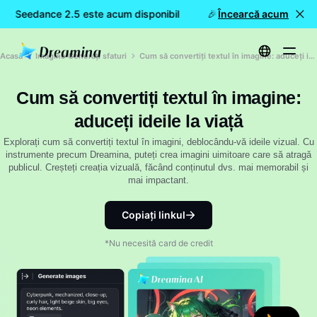
na Seedance 2.5 este acum disponibil
🎉 Model nou LIVE: Dre
Încearcă acum
Acasă
Imagine Generați sfaturi
Cum să convertiți textul în imagine: aduceți ideile la viață
Cum să convertiți textul în imagine:
aduceți ideile la viață
Explorați cum să convertiți textul în imagini, deblocându-vă ideile vizual. Cu
instrumente precum Dreamina, puteți crea imagini uimitoare care să atragă
publicul. Creșteți creația vizuală, făcând conținutul dvs. mai memorabil și
mai impactant.
Copiați linkul
*Nu necesită card de credit