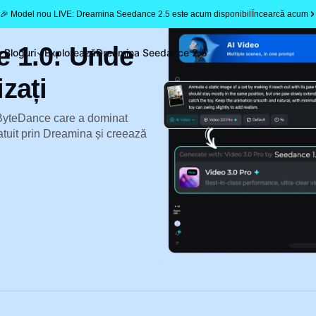
🎉 Model nou LIVE: Dreamina Seedance 2.5 este acum disponibil
Încearcă acum
 1.0: Unde
Bloguri
Explorează
Dreamina Seedance 2.5
izați
 ByteDance care a dominat
atuit prin Dreamina și creează