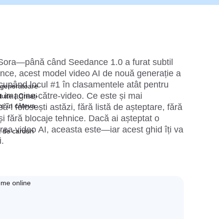
ora—până când Seedance 1.0 a furat subtil 
nce, acest model video AI de nouă generație a 
upând locul #1 în clasamentele atât pentru 
 generatoare
ru imagine-către-video. Ce este și mai 
uite | Creați
re în câteva
-l folosești astăzi, fără listă de așteptare, fără 
 fără blocaje tehnice. Dacă ai așteptat o 
ea video AI, aceasta este—iar acest ghid îți va 
 de carduri
i.
me online