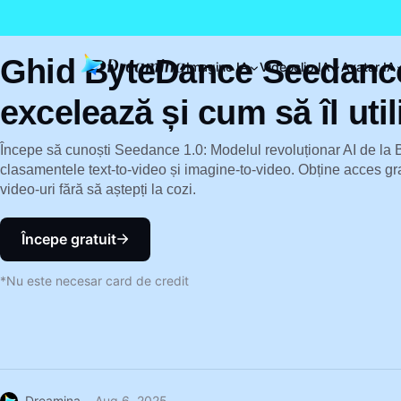
Ghid ByteDance Seedance
Imagine IA
Videoclip IA
Avatar IA
excelează și cum să îl util
Începe să cunoști Seedance 1.0: Modelul revoluționar AI de la
clasamentele text-to-video și imagine-to-video. Obține acces gr
video-uri fără să aștepți la cozi.
Începe gratuit
*Nu este necesar card de credit
Dreamina
Aug 6, 2025