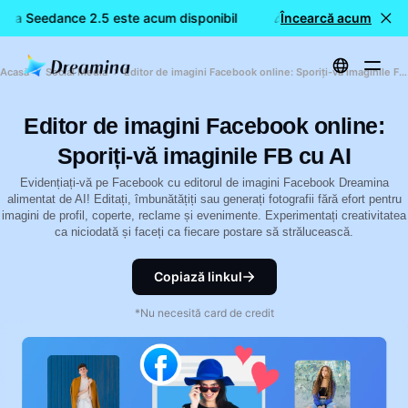
ina Seedance 2.5 este acum disponibil
🎉 Model nou LIVE: Dr
Încearcă acum
Acasă
Social Media
Editor de imagini Facebook online: Sporiți-vă imaginile FB cu AI
Editor de imagini Facebook online:
Sporiți-vă imaginile FB cu AI
Evidențiați-vă pe Facebook cu editorul de imagini Facebook Dreamina
alimentat de AI! Editați, îmbunătățiți sau generați fotografii fără efort pentru
imagini de profil, coperte, reclame și evenimente. Experimentați creativitatea
ca niciodată și faceți ca fiecare postare să strălucească.
Copiază linkul
*Nu necesită card de credit