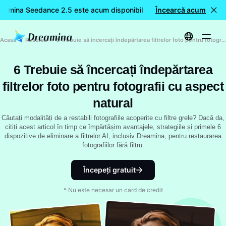
eamina Seedance 2.5 este acum disponibil
Încearcă acum
🎉 Model nou LIVE:
Acasă
Resursă
6 Trebuie să încercați îndepărtarea filtrelor foto pentru fotografii cu aspect natural
6 Trebuie să încercați îndepărtarea
filtrelor foto pentru fotografii cu aspect
natural
Căutați modalități de a restabili fotografiile acoperite cu filtre grele? Dacă da,
citiți acest articol în timp ce împărtășim avantajele, strategiile și primele 6
dispozitive de eliminare a filtrelor AI, inclusiv Dreamina, pentru restaurarea
fotografiilor fără filtru.
Începeți gratuit
* Nu este necesar un card de credit