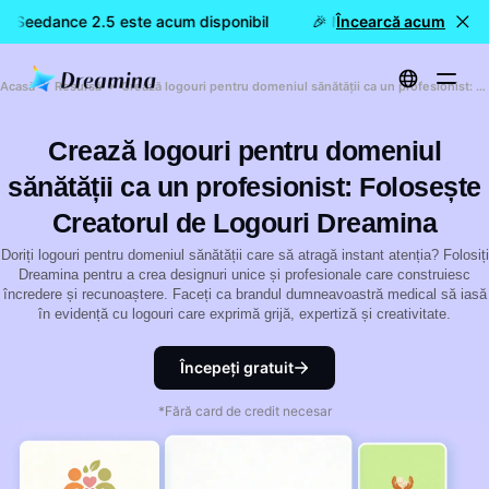
a Seedance 2.5 este acum disponibil
🎉 Model nou LIVE: Drea
Încearcă acum
Acasă
Resursă
Crează logouri pentru domeniul sănătății ca un profesionist: Folosește Creatorul de Logouri Dreamina
Crează logouri pentru domeniul
sănătății ca un profesionist: Folosește
Creatorul de Logouri Dreamina
Doriți logouri pentru domeniul sănătății care să atragă instant atenția? Folosiți
Dreamina pentru a crea designuri unice și profesionale care construiesc
încredere și recunoaștere. Faceți ca brandul dumneavoastră medical să iasă
în evidență cu logouri care exprimă grijă, expertiză și creativitate.
Începeți gratuit
*Fără card de credit necesar