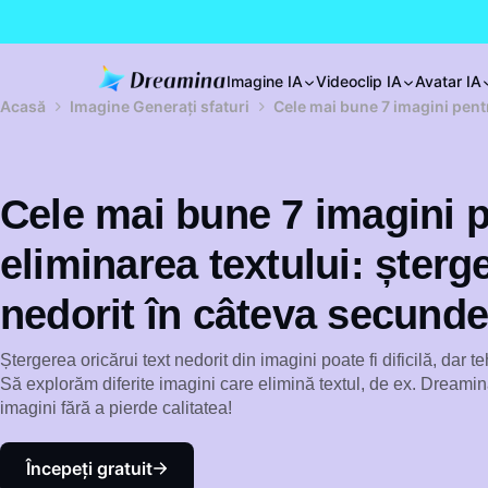
Imagine IA
Videoclip IA
Avatar IA
Acasă
Imagine Generați sfaturi
Cele mai bune 7 imagini pentr
Cele mai bune 7 imagini 
eliminarea textului: șterge
nedorit în câteva secunde
Ștergerea oricărui text nedorit din imagini poate fi dificilă, dar 
Să explorăm diferite imagini care elimină textul, de ex. Dreamina
imagini fără a pierde calitatea!
Începeți gratuit