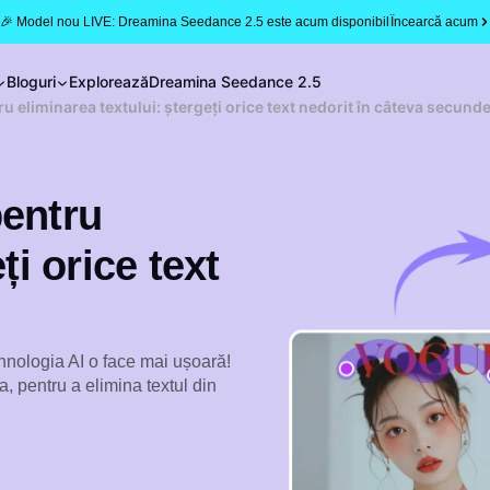
🎉 Model nou LIVE: Dreamina Seedance 2.5 este acum disponibil
Încearcă acum
Bloguri
Explorează
Dreamina Seedance 2.5
u eliminarea textului: ștergeți orice text nedorit în câteva secund
pentru
ți orice text
tehnologia AI o face mai ușoară!
, pentru a elimina textul din