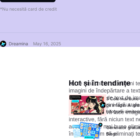
*Nu necesită card de credit
Dreamina
May 16, 2025
Hot și în tendințe
Nu te mai chinui să elimini te
imagini de îndepărtare a textu
multe eliminări de text de ima
3 Cele mai bune
nedorit din imagini fără a af
de imagini AI grat
fotografii uimitoa
jocuri pentru a vă face imagin
secunde
interactive, fără niciun text 
aceste 7 cele mai bune elimi
Generator gratuit
învățarea cum să eliminați t
Bingo