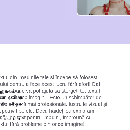
xtul din imaginile tale și începe să folosești 
lui pentru a face acest lucru fără efort! Da! 
gine bune vă pot ajuta să ștergeți tot textul 
 generatoare
ecta calitatea imaginii. Este un schimbător de 
uite | Creați
re în câteva
ile să pară mai profesionale, lustruite vizual și 
nepotrivit pe ele. Deci, haideți să explorăm 
nări de text pentru imagini, împreună cu 
 de carduri
extul fără probleme din orice imagine!