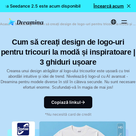
mina Seedance 2.5 este acum disponibil
🎉 Model nou LIVE: Dr
Încearcă acum
Acasă
Marketing
Cum să creați design de logo-uri pentru tricouri la modă și inspiratoare | 3 ghiduri ușoare
Cum să creați design de logo-uri
pentru tricouri la modă și inspiratoare |
3 ghiduri ușoare
Crearea unui design atrăgător al logo-ului tricourilor este ușoară cu trei
abordări intuitive și idei de trend. Nivelează-ți logo-ul cu AI avansat -
Dreamina pentru modele diverse în stil în câteva secunde. Nu sunt necesare
eforturi enorme. Scufundați-vă în magia de mai jos!
Copiază linkul
*Nu necesită card de credit