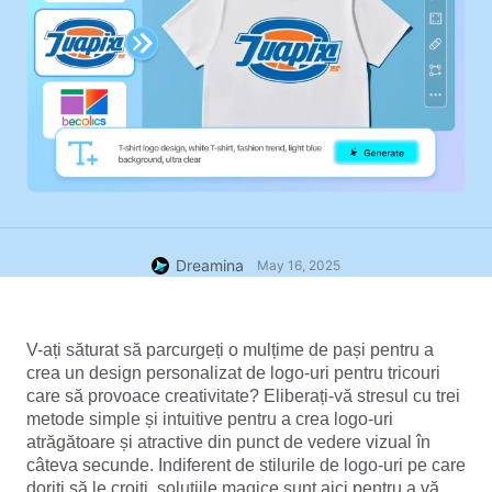
Dreamina
May 16, 2025
V-ați săturat să parcurgeți o mulțime de pași pentru a 
crea un design personalizat de logo-uri pentru tricouri 
care să provoace creativitate? Eliberați-vă stresul cu trei 
metode simple și intuitive pentru a crea logo-uri 
atrăgătoare și atractive din punct de vedere vizual în 
câteva secunde. Indiferent de stilurile de logo-uri pe care 
doriți să le croiți, soluțiile magice sunt aici pentru a vă 