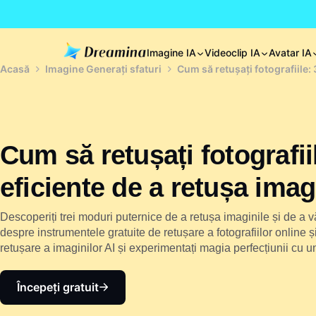
Imagine IA
Videoclip IA
Avatar IA
Acasă
Imagine Generați sfaturi
Cum să retușați fotografiile:
Cum să retușați fotografii
eficiente de a retușa imag
Descoperiți trei moduri puternice de a retușa imaginile și de a v
despre instrumentele gratuite de retușare a fotografiilor online 
retușare a imaginilor AI și experimentați magia perfecțiunii cu u
Începeți gratuit