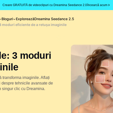
Creare GRATUITĂ de videoclipuri cu Dreamina Seedance 2.0
Încearcă acum
Bloguri
Explorează
Dreamina Seedance 2.5
 3 moduri eficiente de a retușa imaginile
le: 3 moduri
inile
ă transforma imaginile. Aflați
și despre tehnicile avansate de
n singur clic cu Dreamina.