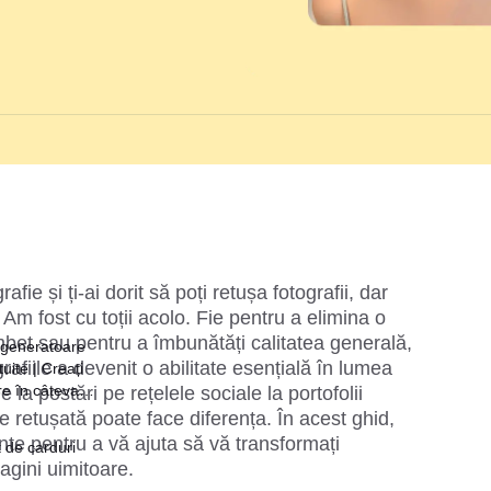
afie și ți-ai dorit să poți retușa fotografii, dar 
 Am fost cu toții acolo. Fie pentru a elimina o 
bet sau pentru a îmbunătăți calitatea generală, 
 generatoare
afiile a devenit o abilitate esențială în lumea 
uite | Creați
re în câteva
la postări pe rețelele sociale la portofolii 
e retușată poate face diferența. În acest ghid, 
ente pentru a vă ajuta să vă transformați 
 de carduri
agini uimitoare.