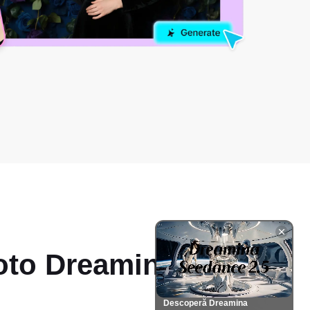
foto Dreamina AI
Descoperă Dreamina