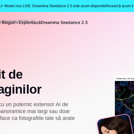
🎉 Model nou LIVE: Dreamina Seedance 2.5 este acum disponibil
Încearcă acum
re a imaginilor AI
Bloguri
Explorează
Dreamina Seedance 2.5
t de
aginilor
r cu un puternic extensor AI de
i panoramice mai largi sau doar
ace ca fotografiile tale să arate