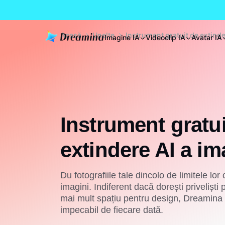
Acasă
Unelte
Instrument gratuit de extinde
Imagine IA
Videoclip IA
Avatar IA
Instrument gratui
extindere AI a im
Du fotografiile tale dincolo de limitele lo
imagini. Indiferent dacă dorești privelișt
mai mult spațiu pentru design, Dreamina f
impecabil de fiecare dată.