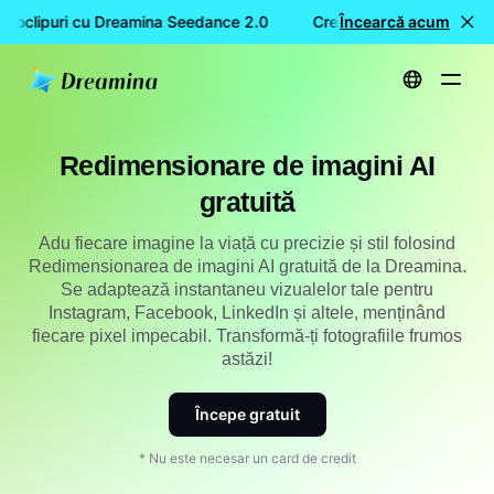
eoclipuri cu Dreamina Seedance 2.0
Creare GRATUITĂ de vide
Încearcă acum
Acasă
Unelte
Redimensionare imaginilor AI gratuit
Redimensionare de imagini AI
gratuită
Adu fiecare imagine la viață cu precizie și stil folosind
Redimensionarea de imagini AI gratuită de la Dreamina.
Se adaptează instantaneu vizualelor tale pentru
Instagram, Facebook, LinkedIn și altele, menținând
fiecare pixel impecabil. Transformă-ți fotografiile frumos
astăzi!
Începe gratuit
* Nu este necesar un card de credit