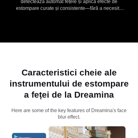
detectează automat fețele și aplică efecte de
estompare curate și consistente—fără a necesita
mascarea manuală. Rapid și simplu pentru
confidențialitate, partajare socială și editare de
conținut.
Caracteristici cheie ale
instrumentului de estompare
a feței de la Dreamina
Here are some of the key features of Dreamina's face
blur effect.