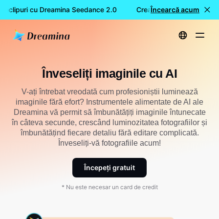
oclipuri cu Dreamina Seedance 2.0
Creare GRATUITĂ de video
Încearcă acum
Acasă
Înveseliți imaginile cu AI
Înveseliți imaginile cu AI
V-ați întrebat vreodată cum profesioniștii luminează
imaginile fără efort? Instrumentele alimentate de AI ale
Dreamina vă permit să îmbunătățiți imaginile întunecate
în câteva secunde, crescând luminozitatea fotografiilor și
îmbunătățind fiecare detaliu fără editare complicată.
Înveseliți-vă fotografiile acum!
Începeți gratuit
* Nu este necesar un card de credit